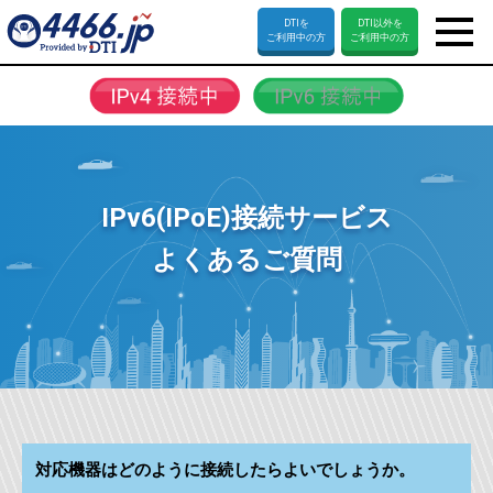
DTI
を
DTI以外
を
ご利用中の方
ご利用中の方
IPv6(IPoE)接続サービス
よくあるご質問
対応機器はどのように接続したらよいでしょうか。