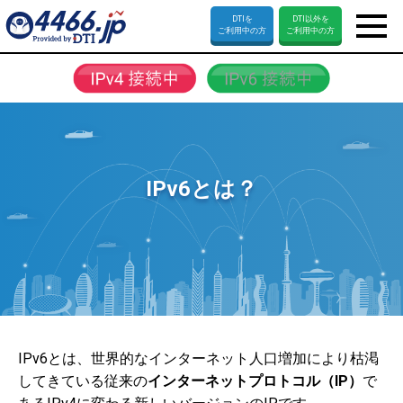
DTI
を
DTI以外
を
ご利用中の方
ご利用中の方
IPv6とは？
IPv6とは、世界的なインターネット人口増加により枯渇
してきている従来の
インターネットプロトコル（IP）
で