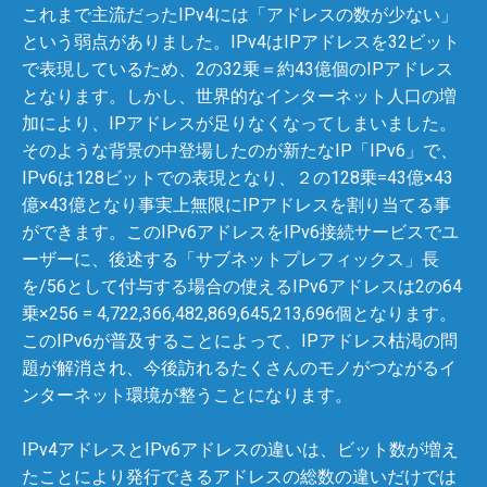
これまで主流だったIPv4には「アドレスの数が少ない」
という弱点がありました。IPv4はIPアドレスを32ビット
で表現しているため、2の32乗＝約43億個のIPアドレス
となります。しかし、世界的なインターネット人口の増
加により、IPアドレスが足りなくなってしまいました。
そのような背景の中登場したのが新たなIP「IPv6」で、
IPv6は128ビットでの表現となり、２の128乗=43億×43
億×43億となり事実上無限にIPアドレスを割り当てる事
ができます。このIPv6アドレスをIPv6接続サービスでユ
ーザーに、後述する「サブネットプレフィックス」長
を/56として付与する場合の使えるIPv6アドレスは2の64
乗×256 = 4,722,366,482,869,645,213,696個となります。
このIPv6が普及することによって、IPアドレス枯渇の問
題が解消され、今後訪れるたくさんのモノがつながるイ
ンターネット環境が整うことになります。
IPv4アドレスとIPv6アドレスの違いは、ビット数が増え
たことにより発行できるアドレスの総数の違いだけでは