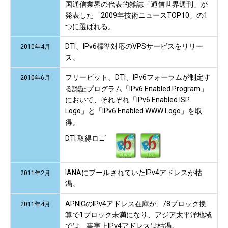
国通信業界の代表的雑誌「通信世界週刊」が
発表した「2009年技術ニュースTOP10」の1
つに選ばれる。
DTI、IPv6標準対応のVPSサービスをリリー
2010年4月
ス。
フリービット、DTI、IPv6フォーラムが制定す
2010年6月
る認証プログラム「IPv6 Enabled Program」
において、それぞれ「IPv6 Enabled ISP
Logo」と「IPv6 Enabled WWW Logo」を取
得。
DTI 取得ロゴ
IANAにプールされていたIPv4アドレスが枯
2011年2月
渇。
APNICのIPv4アドレス在庫が、/8ブロック換
2011年4月
算で1ブロック未満になり、アジア太平洋地域
では、事実上IPv4アドレスは枯渇。