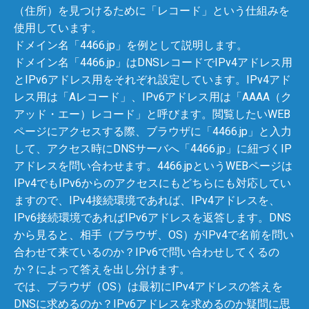
（住所）を見つけるために「レコード」という仕組みを
使用しています。
ドメイン名「4466.jp」を例として説明します。
ドメイン名「4466.jp」はDNSレコードでIPv4アドレス用
とIPv6アドレス用をそれぞれ設定しています。IPv4アド
レス用は「Aレコード」、IPv6アドレス用は「AAAA（ク
アッド・エー）レコード」と呼びます。閲覧したいWEB
ページにアクセスする際、ブラウザに「4466.jp」と入力
して、アクセス時にDNSサーバへ「4466.jp」に紐づくIP
アドレスを問い合わせます。4466.jpというWEBページは
IPv4でもIPv6からのアクセスにもどちらにも対応してい
ますので、IPv4接続環境であれば、IPv4アドレスを、
IPv6接続環境であればIPv6アドレスを返答します。DNS
から見ると、相手（ブラウザ、OS）がIPv4で名前を問い
合わせて来ているのか？IPv6で問い合わせしてくるの
か？によって答えを出し分けます。
では、ブラウザ（OS）は最初にIPv4アドレスの答えを
DNSに求めるのか？IPv6アドレスを求めるのか疑問に思