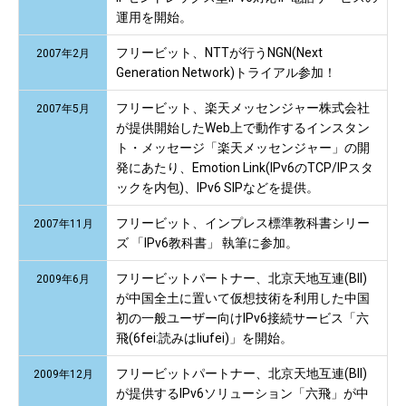
運用を開始。
フリービット、NTTが行うNGN(Next
2007年2月
Generation Network)トライアル参加！
フリービット、楽天メッセンジャー株式会社
2007年5月
が提供開始したWeb上で動作するインスタン
ト・メッセージ「楽天メッセンジャー」の開
発にあたり、Emotion Link(IPv6のTCP/IPスタ
ックを内包)、IPv6 SIPなどを提供。
フリービット、インプレス標準教科書シリー
2007年11月
ズ 「IPv6教科書」 執筆に参加。
フリービットパートナー、北京天地互連(BII)
2009年6月
が中国全土に置いて仮想技術を利用した中国
初の一般ユーザー向けIPv6接続サービス「六
飛(6fei:読みはliufei)」を開始。
フリービットパートナー、北京天地互連(BII)
2009年12月
が提供するIPv6ソリューション「六飛」が中